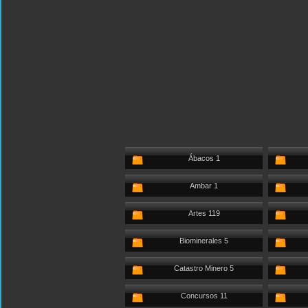
Ábacos 1
Ambar 1
Artes 119
Biominerales 5
Catastro Minero 5
Concursos 11