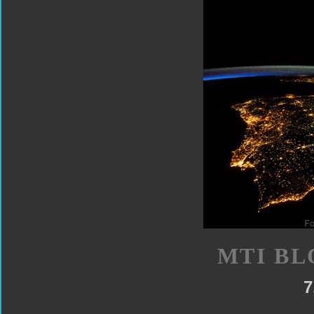
MTI BL
7