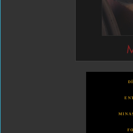
D
EN
MINA
F