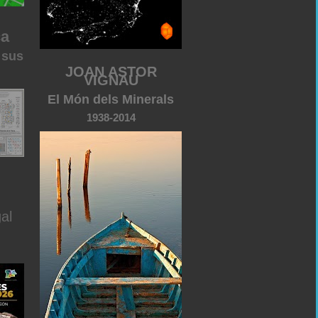
ca
 sus
JOAN ASTOR
VIGNAU
El Món dels Minerals
1938-2014
al