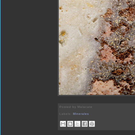
Posted by
Malacate
Labels:
Minerales