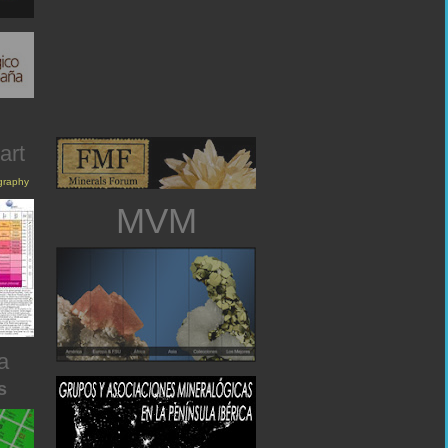
art
igraphy
MVM
a
s