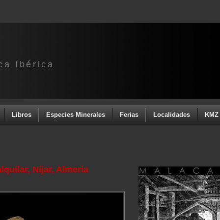
ca Ibérica
Libros
Especies Minerales
Ferias
Localidades
KMZ 
quilar, Níjar, Almería