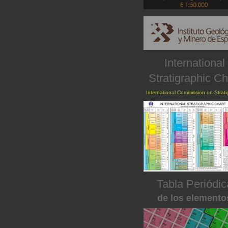
International
Stratigraphic Ch
International Commission on Strat
Tabla Periódic
de los elemento