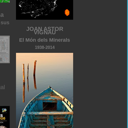
ca
 sus
JOAN ASTOR
VIGNAU
El Món dels Minerals
1938-2014
al