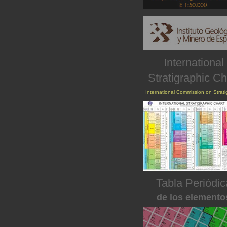
International
Stratigraphic Ch
International Commission on Strat
Tabla Periódic
de los elemento