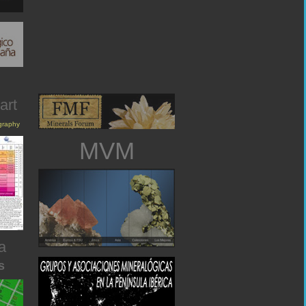
art
igraphy
MVM
a
s