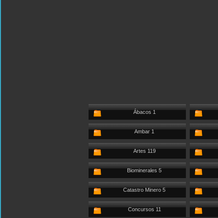
Ábacos 1
Ambar 1
Artes 119
Biominerales 5
Catastro Minero 5
Concursos 11