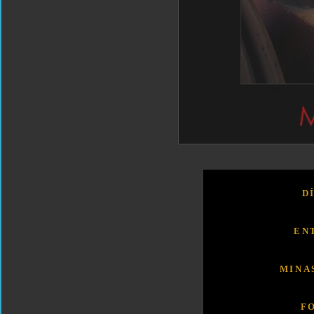
D
EN
MINA
F