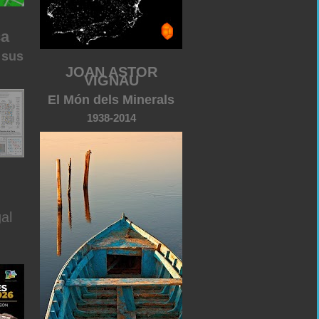
ca
 sus
JOAN ASTOR
VIGNAU
El Món dels Minerals
1938-2014
al