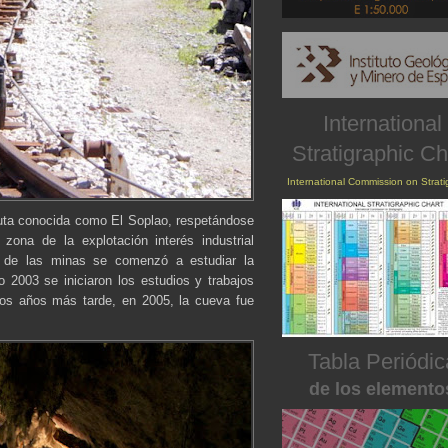
International
Stratigraphic Ch
International Commission on Strat
ruta conocida como El Soplao, respetándose
 zona de la explotación interés industrial
 de las minas se comenzó a estudiar la
ño 2003 se iniciaron los estudios y trabajos
Dos años más tarde, en 2005, la cueva fue
Tabla Periódic
de los elemento