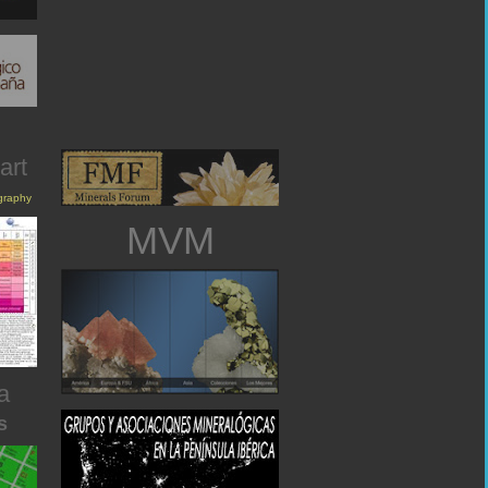
art
igraphy
MVM
a
s