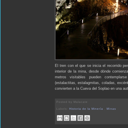
El tren con el que se inicia el recorrido p
interior de la mina, desde dónde comienza 
metros visitables pueden contemplarse
(estalactitas, estalagmitas, coladas, excént
convierten a la Cueva del Soplao en una aut
Posted by
Malacate
Labels:
Historia de la Minería
,
Minas