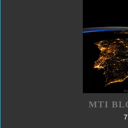
MTI BL
7