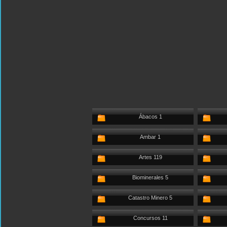
Ábacos 1
Ambar 1
Artes 119
Biominerales 5
Catastro Minero 5
Concursos 11