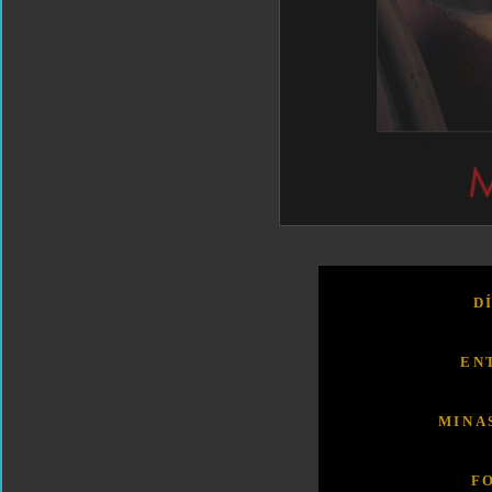
D
EN
MINA
F