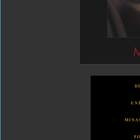
D
EN
MINA
F