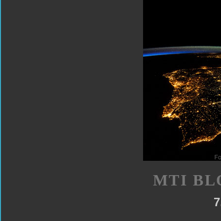
MTI BL
7