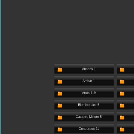
Ábacos 1
Ambar 1
Artes 119
Biominerales 5
Catastro Minero 5
Concursos 11