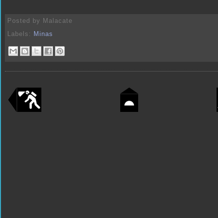
Posted by
Malacate
Labels:
Minas