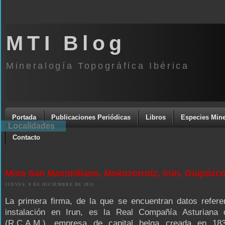
MTI Blog
Mineralogía Topográfica Ibérica
Portada
Publicaciones Periódicas
Libros
Especies Mine
Localidades
Contacto
Mina San Maximiliano, Mokozorrotz, Irún, Guipúzc
JUEVES, 8 DE DICIEMBRE DE 2011
La primera firma, de la que se encuentran datos refere
instalación en Irun, es la Real Compañía Asturiana
(R.C.A.M.), empresa de capital belga creada en 1