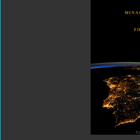
MINA
F