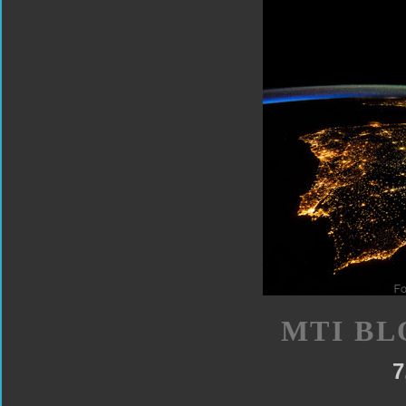
MTI BL
7