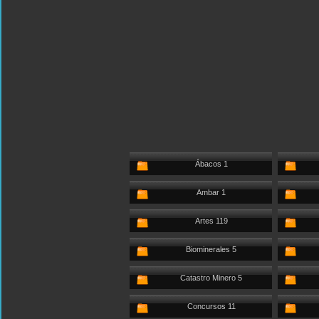
Ábacos 1
Ambar 1
Artes 119
Biominerales 5
Catastro Minero 5
Concursos 11