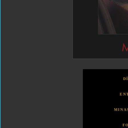
D
EN
MINA
F