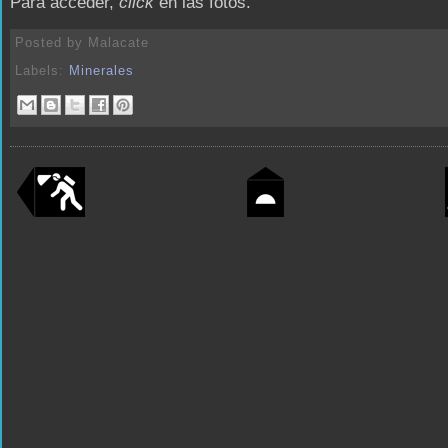
Para acceder,
click
en las fotos.
Posted by
Malacate
Labels:
Minerales