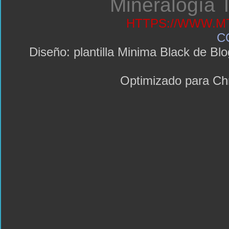
Mineralogía T
HTTPS://WWW.MT
C
Diseño: plantilla Minima Black de 
Optimizado para C