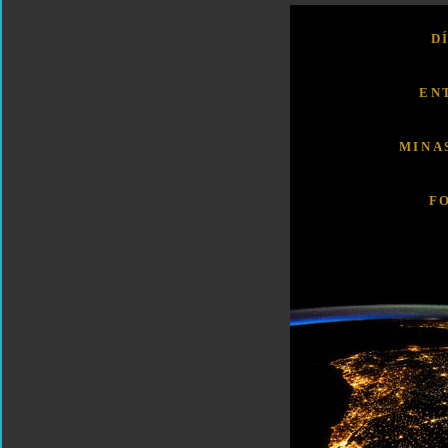
D
EN
MINA
F