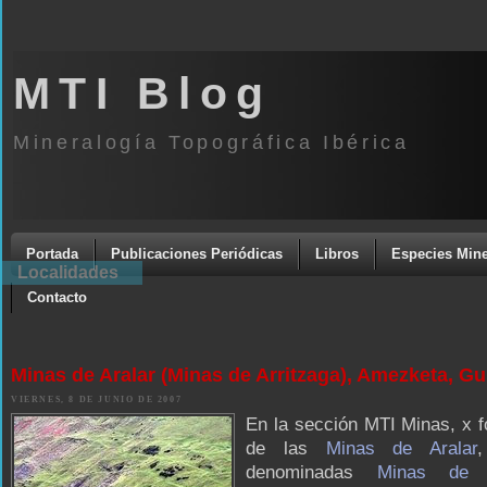
MTI Blog
Mineralogía Topográfica Ibérica
Portada
Publicaciones Periódicas
Libros
Especies Mine
Localidades
Contacto
Minas de Aralar (Minas de Arritzaga), Amezketa, G
VIERNES, 8 DE JUNIO DE 2007
En la sección MTI Minas, x f
de las
Minas de Aralar
denominadas
Minas de A